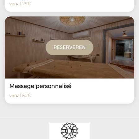
vanaf
29€
RESERVEREN
Massage personnalisé
vanaf
50€