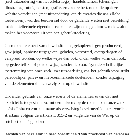
(met uitzondering van het elloha-logo), handelsnamen, tekeningen,
illustraties, foto’s, teksten, grafics en andere bestanden die op deze
website verschijnen (met uitzondering van de creaties die aan elloha
toebehoren), worden beschermd door de geldende wetten met betrekking
tot de intellectuele eigendomsrechten en zijn de eigendom van de zaak of
maken het voorwerp uit van een gebruikstoelating.
Geen enkel element van de website mag gekopieerd, gereproduceerd,
gewijzigd, opnieuw uitgegeven, geladen, vervormd, overgedragen of
verspreid worden, op welke wijze dan ook, onder welke vorm dan ook,
op gedeeltelijke of gehele wijze, zonder de voorafgaande schriftelijke
toestemming van onze zaak, met uitzondering van het gebruik voor strikt
persoonlijke, privé- en niet-commerciële doeleinden, zonder wijziging
van de elementen die aanwezig zijn op de website.
Elk ander gebruik van onze website of de elementen ervan dat niet
expliciet is toegestaan, vormt een inbreuk op de rechten van onze zaak
en/of elloha en zou met name als vervalsing beschouwd kunnen worden,
strafbaar volgens de artikels L 355-2 en volgende van de Wet op de
Intellectuele Eigendom.
Rechten van onze zaak in haar hoedanigheid van producent van databases