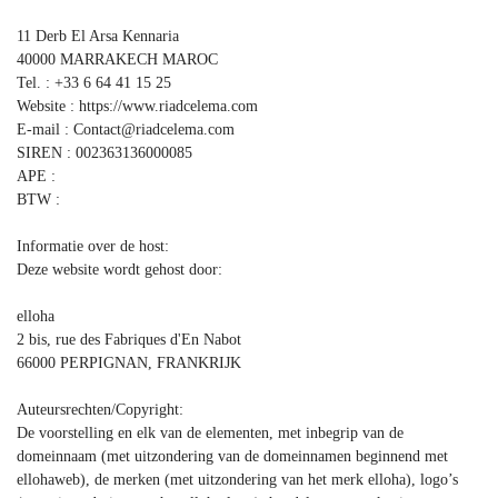
11 Derb El Arsa Kennaria
40000 MARRAKECH MAROC
Tel. : +33 6 64 41 15 25
Website : https://www.riadcelema.com
E-mail : Contact@riadcelema.com
SIREN : 002363136000085
APE :
BTW :
Informatie over de host:
Deze website wordt gehost door:
elloha
2 bis, rue des Fabriques d'En Nabot
66000 PERPIGNAN, FRANKRIJK
Auteursrechten/Copyright:
De voorstelling en elk van de elementen, met inbegrip van de
domeinnaam (met uitzondering van de domeinnamen beginnend met
ellohaweb), de merken (met uitzondering van het merk elloha), logo’s