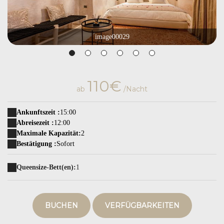
image00029
110€
ab
/Nacht
Ankunftszeit :
15:00
Abreisezeit :
12:00
Maximale Kapazität:
2
Bestätigung :
Sofort
Queensize-Bett(en):
1
BUCHEN
VERFÜGBARKEITEN