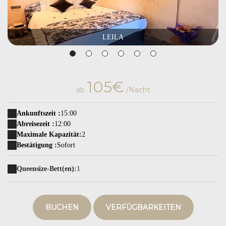
LEILA
105€
ab
/Nacht
Ankunftszeit :
15:00
Abreisezeit :
12:00
Maximale Kapazität:
2
Bestätigung :
Sofort
Queensize-Bett(en):
1
BUCHEN
VERFÜGBARKEITEN