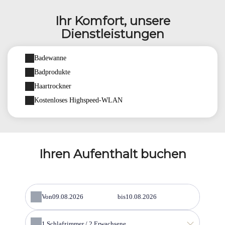
Ihr Komfort, unsere
Dienstleistungen
Badewanne
Badprodukte
Haartrockner
Kostenloses Highspeed-WLAN
Ihren Aufenthalt buchen
Von
bis
1
Schlafzimmer /
2
Erwachsene