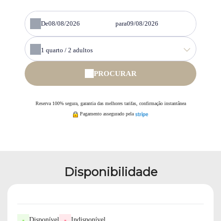
De
para
1
quarto /
2
adultos
PROCURAR
Reserva 100% segura, garantia das melhores tarifas, confirmação instantânea
Pagamento assegurado pela
Disponibilidade
-
Disponível
-
Indisponível