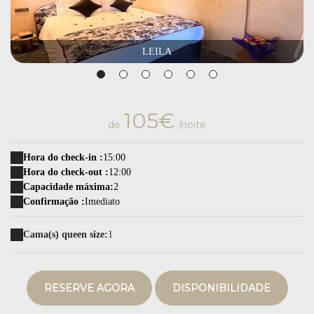
LEILA
105€
de
/noite
Hora do check-in :
15:00
Hora do check-out :
12:00
Capacidade máxima:
2
Confirmação :
Imediato
Cama(s) queen size:
1
RESERVE AGORA
DISPONIBILIDADE