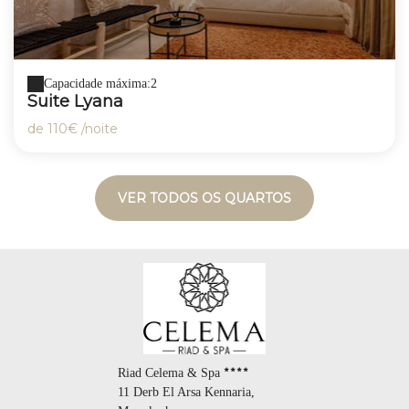
Capacidade máxima:2
Suite Lyana
de
110€
/noite
VER TODOS OS QUARTOS
Riad Celema & Spa
11 Derb El Arsa Kennaria,