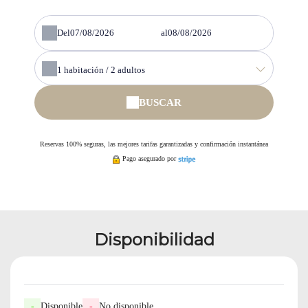
Del
al
1
habitación /
2
adultos
BUSCAR
Reservas 100% seguras, las mejores tarifas garantizadas y confirmación instantánea
Pago asegurado por
Disponibilidad
-
Disponible
-
No disponible