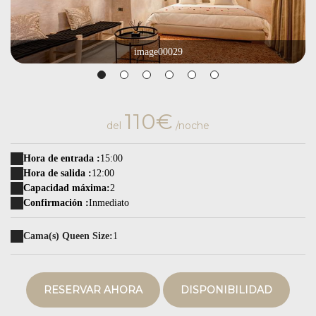
image00029
110€
del
/noche
Hora de entrada :
15:00
Hora de salida :
12:00
Capacidad máxima:
2
Confirmación :
Inmediato
Cama(s) Queen Size:
1
RESERVAR AHORA
DISPONIBILIDAD